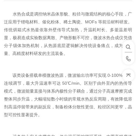
水热合成是调控纳米晶体形貌、粒径与微观结构的核心手段，广
泛应用于锂电材料、催化粉体、稀土陶瓷、MOFs 等前沿材料研发。
传统烘箱式水热釜依靠外壁传导式加热，升温耗时长、多釜温差明
显，极易造成实验数据离散、产物形貌不可控，微波水热合成仪凭借
分子级体加热机制，从热源底层逻辑解决传统设备痛点，成为高通
量、高精度材料研发的主流装备。
该类设备搭载单模微波热源，微波输出功率可实现 0-100% 无级
连续调节，最大升温速率可达 50℃/min。区别于由外至内的热传导
模式，微波能量直接与体系内极性分子耦合，通过分子高速摩擦完成
整体同步升温，大幅缩短数小时级的常规水热反应周期，有效降低溶
剂高温停留带来的副反应，制备粉体分散性更佳、粒径区间更窄，晶
型可控性显著提升。