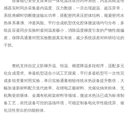
设备核心安全支撑来自一体化温压双控闭环系统，内置高精度传
感器实时同步采集釜内温度、压力数据，一旦出现超温、超压异常，
系统将瞬时切断微波输出功率，搭配密闭承压腔体结构，规避密闭水
热体系暴沸、冲釜风险。平行合成机型优化腔体微波场均匀分布，多
组反应釜同步实验时釜间温差极小，消除温度梯度引发的产物性能偏
差，保障高通量对照实验数据真实有效，减少系统误差对科研结论的
干扰。
整机支持自定义阶梯升温、恒温、梯度降温多段程序，适配多元
化合成需求。单釜机型适合小试工艺摸索，平行多釜机型可一次性完
成多组变量对照实验，单日实验通量相较传统水热设备提升数倍，大
幅加速新材料配方迭代效率。在锂电正极材料、光催化纳米粉体、无
机陶瓷前驱体、金属有机框架材料等领域，微波水热法已成为标准制
备工艺，依托设备可控的温场环境，可稳定制备电化学性能优异、催
化活性突出的功能粉体。