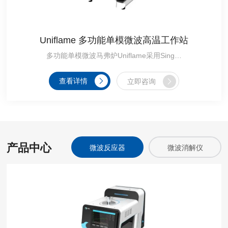
Uniflame 多功能单模微波高温工作站
多功能单模微波马弗炉Uniflame采用Single-Mode微波作为唯y热源，利用微波的高频电磁能所具备穿透性，使分子振动、摩擦，高效加热，降低活化能垒，加速反应，提升均匀性。非接触式加热的特性保护...
查看详情
立即咨询
产品中心
微波萃取仪
微波反应器
微波消解仪