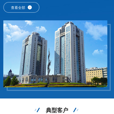
波承压能力、高精度传感器的创新结合，打破进口垄断并实现技术迭
代，持续引ling行业发展。截至2025年，祥鹄累计申请并获批中国及
查看全部
国际zhuan、软件著作权50余项，拥有多款畅xiao系列产品的全部自
主知识产权；产品覆盖全国二本及以上院校相关专业，覆盖率高达9
5%，依托祥鹄仪器发表的SCI论文超500篇、中文论文逾1500篇，多
款产品入选本科教学教材。同时，祥鹄已成为中石化、中海油、比亚
迪、宁德时代等zhi名企业的合格供应商，并成立京东祥鹄微波化学
联合实验室，构建起完整的“研发-生产-实验-销售-服务”全链条体
系。未来，祥鹄将持续深耕微波化学领域，为更多科研用户提供专
业、高效的实验室微波应用解决方案。
典型客户