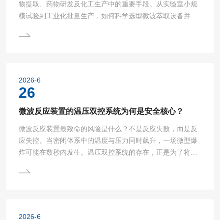
物提取、药物研发及化工生产中的重要手段。从实验室小规
模试验到工业化批量生产，如何科学选型微波萃取设备并优
化工艺参数，是实现技术稳定放大的核心环节。本文聚焦设
备选型关键要素与工艺优化策略，为产学研各界提供实用指
南。一、微波萃取设备选型要点1.功率与容量适配性：实验
室设备（功率≤1000W）侧重精准控制，适合方法开发；工
业设备（2-50kW）需满足产能需求，兼顾效率与能耗。选型
2026-6
时需匹配目标产量与物料特性，避免“大马拉小车”或处理...
26
微波反应装置的温压双控系统为何是安全核心？
微波反应装置最致命的风险是什么？不是反应失败，而是反
应失控。当密闭体系中的温度与压力同时飙升，一场微型爆
炸可能在数秒内发生。温压双控系统的存在，正是为了将这
把悬在头顶的利剑稳稳握住。它不是附加功能，而是整台设
备的安全心脏。一、微波反应的固有风险：为什么必须双控
微波加热的本质是偶极转向极化——极性分子在交变电场中
高速旋转、相互摩擦，从而实现从内到外的体加热。这种加
热方式极其高效，却也极易失控。在密闭反应体系中，溶剂
2026-6