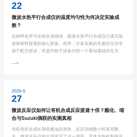
可被过热10至30℃，高压条件下甚至能过热100℃。一旦暴
22
沸，液...
微波水热平行合成仪的温度均匀性为何决定实验成
败？
在材料化学与水热合成领域，微波水热平行合成仪已成为加
速新材料探索的核心装备。然而，许多实验的失败往往并非
源于配方错误，而是归咎于设备内部一个看似基础却至关重
要的指标——温度均匀性。在平行合成模式下，多个反应釜
同时进行，它们之间的微小温差足以导致产物晶型、形貌与
性能的显著差异。可以说，温度场的均匀性直接决定了高通
量实验数据的有效性，是区分“真实规律”与“系统误差”的分水
岭。1.温度梯度对产物结晶行为的决定性影响水热反应的本
2026-5
质是利用高温高压下的液态水或溶剂作为反应介质，促进难
27
溶物...
微波反应仪如何让有机合成反应提速十倍？酯化、缩
合与Suzuki偶联的实测真相
传统有机合成长期依赖油浴加热，反应动辄数小时甚至数
天。微波反应仪的出现改写了这一局面。其体加热机制使反