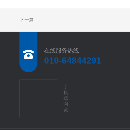
下一篇
在线服务热线
010-64844291
手
机
端
浏
览