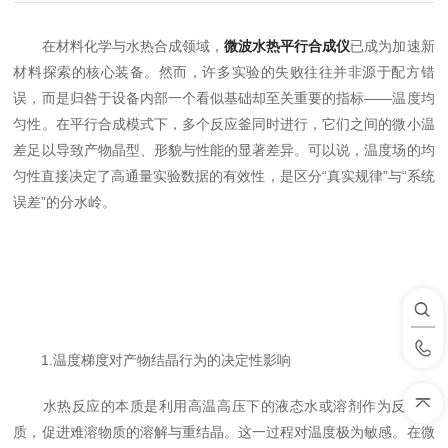
在材料化学与水热合成领域，
微波水热平行合成仪
已成为加速新
材料探索的核心装备。然而，许多实验的失败往往并非源于配方错
误，而是归咎于设备内部一个看似基础却至关重要的指标——温度均
匀性。在平行合成模式下，多个反应釜同时进行，它们之间的微小温
差足以导致产物晶型、形貌与性能的显著差异。可以说，温度场的均
匀性直接决定了高通量实验数据的有效性，是区分“真实规律”与“系统
误差”的分水岭。
1.温度梯度对产物结晶行为的决定性影响
水热反应的本质是利用高温高压下的液态水或溶剂作为反应介
质，促进难溶物质的溶解与重结晶。这一过程对温度极为敏感。在微