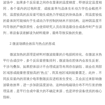
波场中，如果多个反应釜之间存在显著的温度梯度，即便设定温度相
同，各个釜内的过饱和度、成核速率与晶体生长动力学也会截然不
同。温度较高的反应釜可能生成热力学稳定的块体晶体，而温度较低
的釜体则可能倾向于生成动力学控制的纳米片状结构。这种因温度不
均导致的产物异质性，会使得研究人员在筛选最佳合成条件时产生误
判，将设备误差解读为材料规律，最终导致实验的失败。
2.微波场耦合效应与热点的形成
微波加热的原理是材料对微波能量的介电损耗转化。在微波水热
平行合成仪中，多个反应釜密集排列，微波场在腔体内会发生反射、
干涉与叠加。如果腔体设计不合理或波导布局存在缺陷，就会在局部
区域形成能量密度较高的“热点”，而其他区域则能量匮乏。此外，不
同反应釜内的溶液介电常数随反应进程发生变化，又会反过来影响微
波吸收效率，进一步加剧温度波动。这种由电磁场分布不均引发的物
理温差，是平行合成中最大的不确定来源，也是评价设备优劣的核心
指标。