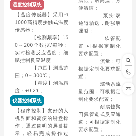
腐蚀，耐高温，方
温度控制系统
便清洁；
【温度传感器】采用Pt
泵头:双
1000高精度接触式温度
通道输送，耐强酸
传感器；
强碱；
【检测频率】15
软管配
0～200个数据/每秒；
置:可根据定制化
实时检测反应温度； 细
要求配置；
腻控制反应温度
流量：可
【范围】测温范
根据定制化要求配
围；0～300℃；
置；
【精度】测温精
蠕动泵流
度：±0.2℃。
量范围：可根据定
制化要求配置；
仪器控制系统
耐腐蚀聚
【程序控制】友好的人
四氟管道式反应通
机界面和简便的键盘操
道；可根据定制化
作，通过简明的屏幕提
要求配置；
示，轻易完成操作过