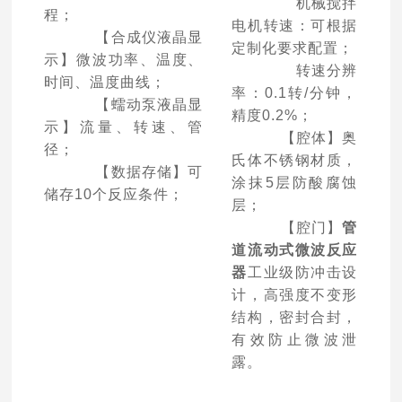
机械搅拌
程；
电机转速：可根据
【合成仪液晶显
定制化要求配置；
示】微波功率、温度、
转速分辨
时间、温度曲线；
率：0.1转/分钟，
【蠕动泵液晶显
精度0.2%；
示】流量、转速、管
【腔体】奥
径；
氏体不锈钢材质，
【数据存储】可
涂抹5层防酸腐蚀
储存10个反应条件；
层；
【腔门】
管
道流动式微波反应
器
工业级防冲击设
计，高强度不变形
结构，密封合封，
有效防止微波泄
露。