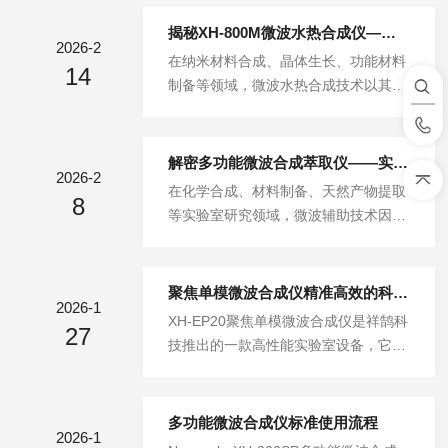
础有机合成到前沿材料制备的各个领
域。它像一台化学反应的时间加速器，
揭秘XH-800M微波水热合成仪——从原理到应用的深度解析
2026-2
让原本需要漫长等待的实验结果，在短
在纳米材料合成、晶体生长、功能材料
14
短几分钟内清晰呈现。一、有机合成与
制备等领域，微波水热合成技术以其独
药物筛选：速度与纯度的双重奏在药物
特的加热方式和反应环境，已成为制备
化学领域，构建化合物库是发现先导化
高质量纳米材料的先进手段。XH-800
合物的关键步骤。传统加热回流往往需
M微波水热合成仪将微波加热与水热反
解密多功能微波合成萃取仪——实验室微波化学的“一体化”解决方案
要数小时甚至过夜，而单模微波合成仪
2026-2
应结合，为科研工作者提供了高效、可
在化学合成、材料制备、天然产物提取
可将许多经典反应的时间缩短至10-20
8
控的合成平台。本文将系统阐述该仪器
等实验室研究领域，微波辅助技术因其
分钟。这种极速反应不仅节省了时间，
的工作原理、技术特点及核心优势，帮
高效、快速、节能等优势，已成为现代
更因其快速通过过渡态、减少热敏性中
助用户全面理解这一专业设备的应用价
实验室至关重要的技术手段。Nanocub
间...
值。一、工作原理：微波与水热的“协
eXH-800SP多功能微波合成萃取仪作
聚焦单模微波合成仪精准高效的科研新引擎
同效应”XH-800M微波水热合成仪的工
2026-1
为北京祥鹄科技发展有限公司推出的新
XH-EP20聚焦单模微波合成仪是祥鹄科
作原理基于微波加热与水热反应两大核
27
一代微波化学平台，将常压合成、高压
技推出的一款高性能实验室设备，它通
心技术的协同作用，其能量传递与反应
水热、微波萃取、平行反应等多种功能
过单模微波聚焦技术，为化学合成与材
过程可概括为以下路径：第一步...
集于一体，为科研工作者提供了“一站
料制备领域带来了革新性的解决方案。
式”的微波化学解决方案。本文将系统
一、技术核心：精准控制的单模微波系
多功能微波合成仪标准使用流程
阐述该仪器的核心功能、技术特点及应
2026-1
统该仪器的核心优势在于其单模微波聚