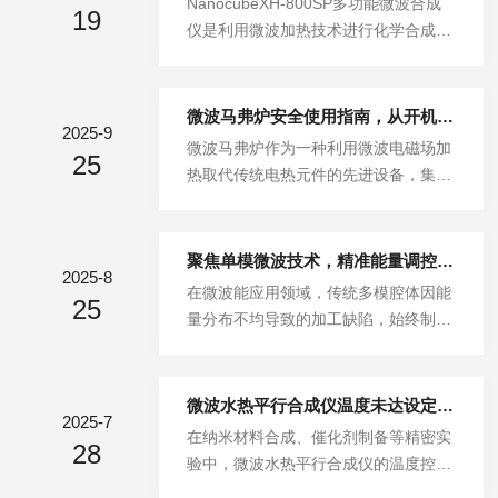
NanocubeXH-800SP多功能微波合成
用优势，帮助用户全面了解这一多功能
19
焦技术。与传统加热方式不同，它能将
仪是利用微波加热技术进行化学合成、
设备的应用价值。一、核心功能定位：
微波能量精确聚焦于微小反应区域，实
样品消解等反应的高效设备，规范操作
四位一体的“多功能平台”N...
现高达100℃/min的升温速率，极限条
对实验安全和结果可靠性至关重要。以
件下甚至可达1000℃/min。配合精准的
下是标准使用流程：一、多功能微波合
微波马弗炉安全使用指南，从开机到停机的全程操作解析
温控系统（控温精度±1℃）和高压反应
2025-9
成仪使用前准备1.仪器检查：确认电源
微波马弗炉作为一种利用微波电磁场加
能力（最高工作压力5MPa），为实验
25
线连接可靠，微波腔体清洁无残留，转
热取代传统电热元件的先进设备，集成
提供了全新的控制精度。二、广泛的
盘转动正常。检查压力传感器、温度传
了微波高温技术与传统加热炉设计，能
应...
感器功能正常，安全门密封良好。2.反
够在真空、气氛、控温、控压等多种工
应容器准备：根据反应类型选择合适反
艺条件下工作。它不仅具备"高效、低
聚焦单模微波技术，精准能量调控开启高效加工新纪元
应管，检查容器无裂纹、密封盖完好。
2025-8
温、快速、节能"的优点，还具有操作
在微波能应用领域，传统多模腔体因能
称取反应物置于反应管中，加入溶剂，
25
简便、工艺重复性好和稳定性高的特
量分布不均导致的加工缺陷，始终制约
总体积不超过容器容量的2/3。对于易
点。正确掌握其使用方法对确保实验安
着工业生产效率与产品品质。聚焦单模
产生气体的反应，需预...
全性和结果准确性至关重要。一、使用
微波技术通过构建高度可控的电磁场分
前的准备工作正式开始使用前，充分的
布，实现了能量在空间与时间维度的精
微波水热平行合成仪温度未达设定值的系统性排查与解决方案
准备工作是基础。首先需要确认使用环
2025-7
准聚焦，成为材料处理、医疗消融及科
在纳米材料合成、催化剂制备等精密实
境清洁整洁，确保设备无尘无杂质。检
28
研实验等场景的核心突破口。一、单模
验中，微波水热平行合成仪的温度控制
查设备电源是否正常接通，温度显示屏
微波的物理本质：驻波场的精准构建聚
精度直接影响反应产物的结晶度与纯
是否正常，并仔细检查炉腔是否干净，