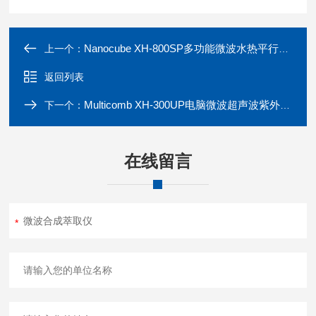
【保修一年】
【仪器控制系
仪器整体保修
统】计算机程
一年，不含耗
序控制技术：
Nanocube XH-800SP多功能微波水热平行合成仪
上一个：
材配件；
实时显示温
返回列表
度、功率曲
【终身维护】
线，实时刷新
过质保期后，
Multicomb XH-300UP电脑微波超声波紫外光组合催化合成仪
下一个：
和记录反应数
提供终身维
据；配套软件
护，只收取配
随时在线修改
件更换费用，
在线留言
不适宜反应条
不收取上门费
件参数，具有
等其他费用；
保存和查询实
【科研支持】
验记录的功
接到用户的询
能；随时在线
问实验可能
查询反应物每
性、仪器操
一秒钟的功
作、故障报修
率、温度，随
等，专业技术
时抓取温度－