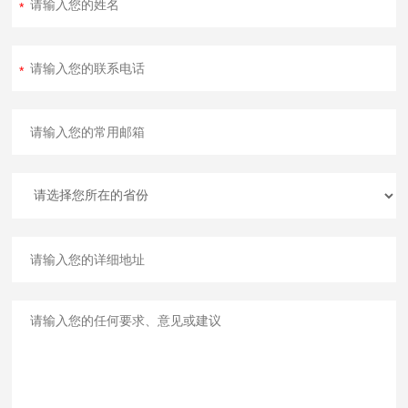
人员将在2小时
功率曲线图像
内答复。若故
进行存储；
障报修，可48
【电脑主机】
小时内到达现
品质认证
场！
【G家级产学研
创新研究成
果】
【ISO9001产
品质量体系认
证】仪器通过I
SO质量认证，
高性能、高品
质；
【符合国家安
全标准】