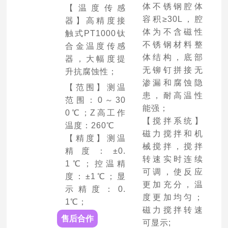
体不锈钢腔体
【温度传感
容积≥30L，腔
器】高精度接
体为不含磁性
触式PT1000钛
不锈钢材料整
合金温度传感
体结构，底部
器，大幅度提
无铆钉拼接无
升抗腐蚀性；
渗漏和腐蚀隐
【范围】测温
患，耐高温性
范围：0～30
能强；
0℃；Z高工作
【搅拌系统】
温度：260℃
磁力搅拌和机
【精度】测温
械搅拌，搅拌
精度：±0.
转速实时连续
1℃；控温精
可调，使反应
度：±1℃；显
更加充分，温
示精度：0.
度更加均匀；
1℃；
磁力搅拌转速
售后合作
可显示;