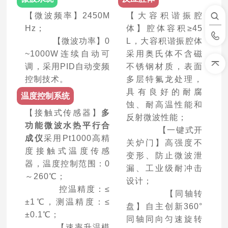
【微波频率】2450M
【大容积谐振腔
Hz；
体】腔体容积≥45
【微波功率】0
L，大容积谐振腔体
~1000W连续自动可
采用奥氏体不含磁
调，采用PID自动变频
不锈钢材质，表面
控制技术。
多层特氟龙处理，
具有良好的耐腐
温度控制系统
蚀、耐高温性能和
【接触式传感器】
多
反射微波性能；
功能微波水热平行合
【一键式开
成仪
采用Pt1000高精
关炉门】高强度不
度接触式温度传感
变形、防止微波泄
器，温度控制范围：0
漏、工业级耐冲击
～260℃；
设计；
控温精度：≤
【同轴转
±1℃，测温精度：≤
盘】自主创新360°
±0.1℃；
同轴同向匀速旋转
【速率升温模