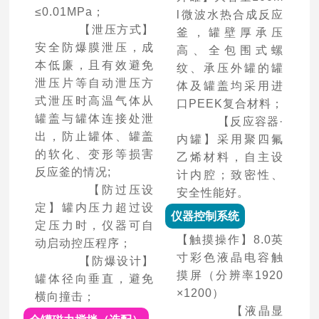
≤0.01MPa；
l微波水热合成反应
【泄压方式】
釜，罐壁厚承压
安全防爆膜泄压，成
高、全包围式螺
本低廉，且有效避免
纹、承压外罐的罐
泄压片等自动泄压方
体及罐盖均采用进
式泄压时高温气体从
口PEEK复合材料；
罐盖与罐体连接处泄
【反应容器·
出，防止罐体、罐盖
内罐】采用聚四氟
的软化、变形等损害
乙烯材料，自主设
反应釜的情况;
计内腔；致密性、
【防过压设
安全性能好。
定】罐内压力超过设
仪器控制系统
定压力时，仪器可自
【触摸操作】8.0英
动启动控压程序；
寸彩色液晶电容触
【防爆设计】
摸屏（分辨率1920
罐体径向垂直，避免
×1200）
横向撞击；
【液晶显