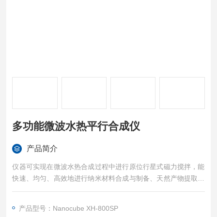
多功能微波水热平行合成仪
产品简介
仪器可实现在微波水热合成过程中进行原位行星式磁力搅拌，能
快速、均匀、高效地进行纳米材料合成与制备、天然产物提取与
有机化学合成，可通过精细调控反应体系内的温度、压力、时
间、功率、气氛等各项参数，制得的样品具有纯度高、分散性
产品型号：Nanocube XH-800SP
好、均匀、分布窄、无团聚、晶型好、形貌可控等特点。