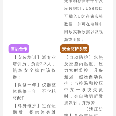
无限制存储若干个反
应数据组；USB接口
可插入U盘存储实验
数据，并可在电脑中
回放实验数据以及视
频或图像；
售后合作
安全防护系统
【安装培训】派专业
【自动防护】水热
培训员，负责2-3人，
反应釜内温度、压
熟练安全操作该仪
力实时监控，具备
器；
超温、超压自动保
护；当控温和控压
【保修一年】仪器整
中某一系统失灵
体保修一年，不含耗
时，会自动切断微
材配件；
波发射，并报警；
【终身维护】过保证
【泄压防
期后，提供终身维
护】意外超压时，