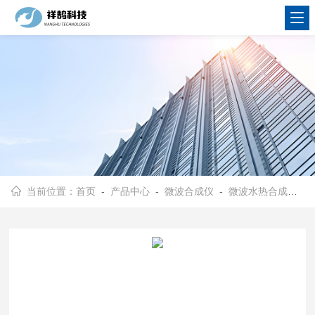
当前位置：
首页
-
产品中心
-
微波合成仪
-
微波水热合成仪
- 