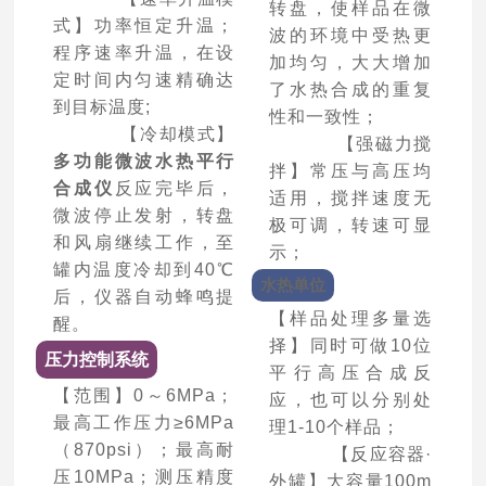
转盘，使样品在微
式】功率恒定升温；
波的环境中受热更
程序速率升温，在设
加均匀，大大增加
定时间内匀速精确达
了水热合成的重复
到目标温度;
性和一致性；
【冷却模式】
【强磁力搅
多功能微波水热平行
拌】常压与高压均
合成仪
反应完毕后，
适用，搅拌速度无
微波停止发射，转盘
极可调，转速可显
和风扇继续工作，至
示；
罐内温度冷却到40℃
水热单位
后，仪器自动蜂鸣提
【样品处理多量选
醒。
择】同时可做10位
压力控制系统
平行高压合成反
【范围】0～6MPa；
应，也可以分别处
最高工作压力≥6MPa
理1-10个样品；
（870psi）；最高耐
【反应容器·
压10MPa；测压精度
外罐】大容量100m