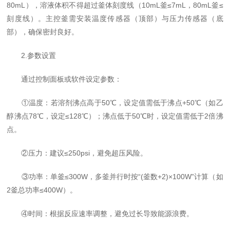
80mL），溶液体积不得超过釜体刻度线（10mL釜≤7mL，80mL釜≤
刻度线）。主控釜需安装温度传感器（顶部）与压力传感器（底
部），确保密封良好。
2.参数设置
通过控制面板或软件设定参数：
①温度：若溶剂沸点高于50℃，设定值需低于沸点+50℃（如乙
醇沸点78℃，设定≤128℃）；沸点低于50℃时，设定值需低于2倍沸
点。
②压力：建议≤250psi，避免超压风险。
③功率：单釜≤300W，多釜并行时按“(釜数+2)×100W”计算（如
2釜总功率≤400W）。
④时间：根据反应速率调整，避免过长导致能源浪费。